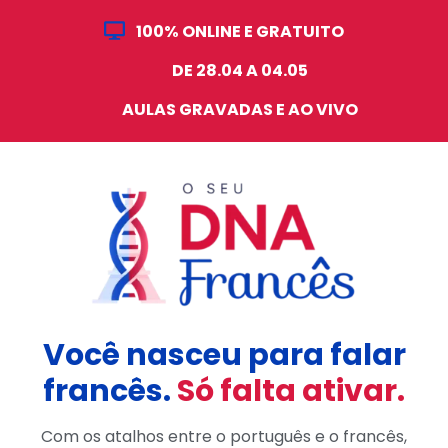
100% ONLINE E GRATUITO
DE 28.04 A 04.05
AULAS GRAVADAS E AO VIVO
Você nasceu para falar
francês.
Só falta ativar.
Com os atalhos entre o português e o francês,