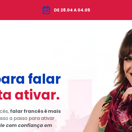
DE 28.04 A 04.05
ara falar
ta ativar.
ncês,
falar francês é mais
sso a passo para ativar
le com confiança em