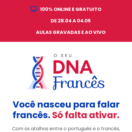
100% ONLINE E GRATUITO
DE 28.04 A 04.05
AULAS GRAVADAS E AO VIVO
Você nasceu para falar
francês.
Só falta ativar.
Com os atalhos entre o português e o francês,