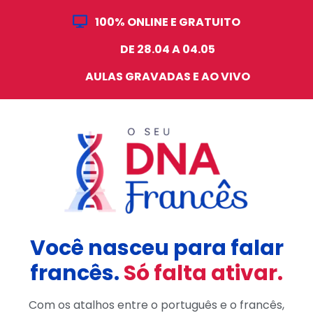
100% ONLINE E GRATUITO
DE 28.04 A 04.05
AULAS GRAVADAS E AO VIVO
Você nasceu para falar
francês.
Só falta ativar.
Com os atalhos entre o português e o francês,