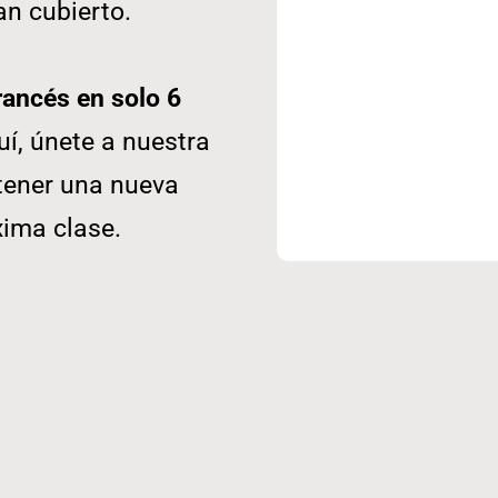
an cubierto.
rancés en solo 6
í, únete a nuestra
 tener una nueva
xima clase.