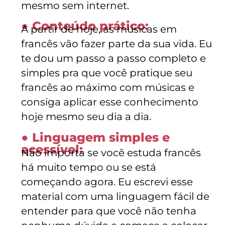
mesmo sem internet.
● Conteúdo prático:
A partir de hoje, as músicas em
francês vão fazer parte da sua vida. Eu
te dou um passo a passo completo e
simples pra que você pratique seu
francês
ao máximo
com músicas e
consiga aplicar esse conhecimento
hoje mesmo seu dia a dia.
● Linguagem simples e
acessível:
Não importa se você estuda francês
há muito tempo ou se está
começando agora.
Eu escrevi esse
material com uma linguagem fácil de
entender p
a
ra que você não tenha