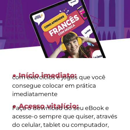
● Início imediato:
com
exercícios e jogos
que você
consegue colocar em prática
imediatamente
● Acesso vitalício:
Faça o download do seu
eBook
e
acesse-o sempre que quiser, através
do celular,
tablet
ou computador,